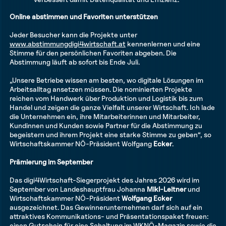
Online abstimmen und Favoriten unterstützen
Jeder Besucher kann die Projekte unter
www.abstimmungdigi4wirtschaft.at
kennenlernen und eine
Stimme für den persönlichen Favoriten abgeben. Die
Abstimmung läuft ab sofort bis Ende Juli.
„Unsere Betriebe wissen am besten, wo digitale Lösungen im
Arbeitsalltag ansetzen müssen. Die nominierten Projekte
reichen vom Handwerk über Produktion und Logistik bis zum
Handel und zeigen die ganze Vielfalt unserer Wirtschaft. Ich lade
die Unternehmen ein, ihre Mitarbeiterinnen und Mitarbeiter,
Kundinnen und Kunden sowie Partner für die Abstimmung zu
begeistern und ihrem Projekt eine starke Stimme zu geben“, so
Wirtschaftskammer NÖ-Präsident Wolfgang
Ecker
.
Prämierung im September
Das digi4Wirtschaft-Siegerprojekt des Jahres 2026 wird im
September von Landeshauptfrau Johanna
Mikl-Leitner
und
Wirtschaftskammer NÖ-Präsident
Wolfgang Ecker
ausgezeichnet. Das Gewinnerunternehmen darf sich auf ein
attraktives Kommunikations- und Präsentationspaket freuen:
einen Gutschein für eine Schaltung im WKNÖ-Magazin sowie die