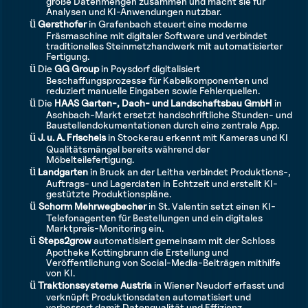
große Datenmengen zusammen und macht sie für
Analysen und KI-Anwendungen nutzbar.
ü
Gersthofer
in Grafenbach steuert eine moderne
Fräsmaschine mit digitaler Software und verbindet
traditionelles Steinmetzhandwerk mit automatisierter
Fertigung.
ü
Die
GG Group
in Poysdorf digitalisiert
Beschaffungsprozesse für Kabelkomponenten und
reduziert manuelle Eingaben sowie Fehlerquellen.
ü
Die
HAAS Garten-, Dach- und Landschaftsbau GmbH
in
Aschbach-Markt ersetzt handschriftliche Stunden- und
Baustellendokumentationen durch eine zentrale App.
ü
J. u. A. Frischeis
in Stockerau erkennt mit Kameras und KI
Qualitätsmängel bereits während der
Möbelteilefertigung.
ü
Landgarten
in Bruck an der Leitha verbindet Produktions-,
Auftrags- und Lagerdaten in Echtzeit und erstellt KI-
gestützte Produktionspläne.
ü
Schorm Mehrwegbecher
in St. Valentin setzt einen KI-
Telefonagenten für Bestellungen und ein digitales
Marktpreis-Monitoring ein.
ü
Steps2grow
automatisiert gemeinsam mit der Schloss
Apotheke Kottingbrunn die Erstellung und
Veröffentlichung von Social-Media-Beiträgen mithilfe
von KI.
ü
Traktionssysteme Austria
in Wiener Neudorf erfasst und
verknüpft Produktionsdaten automatisiert und
verbessert damit Datenqualität und Effizienz.