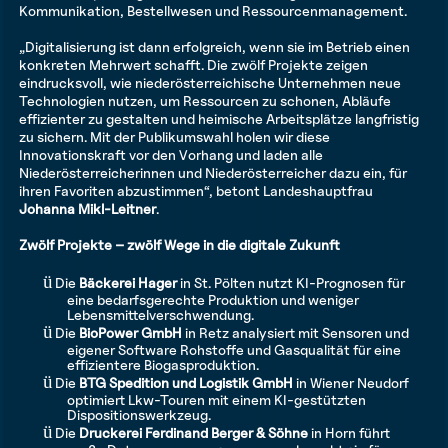
Kommunikation, Bestellwesen und Ressourcenmanagement.
„Digitalisierung ist dann erfolgreich, wenn sie im Betrieb einen
konkreten Mehrwert schafft. Die zwölf Projekte zeigen
eindrucksvoll, wie niederösterreichische Unternehmen neue
Technologien nutzen, um Ressourcen zu schonen, Abläufe
effizienter zu gestalten und heimische Arbeitsplätze langfristig
zu sichern. Mit der Publikumswahl holen wir diese
Innovationskraft vor den Vorhang und laden alle
Niederösterreicherinnen und Niederösterreicher dazu ein, für
ihren Favoriten abzustimmen“, betont Landeshauptfrau
Johanna Mikl-Leitner
.
Zwölf Projekte – zwölf Wege in die digitale Zukunft
ü
Die
Bäckerei Hager
in St. Pölten nutzt KI-Prognosen für
eine bedarfsgerechte Produktion und weniger
Lebensmittelverschwendung.
ü
Die
BioPower GmbH
in Retz analysiert mit Sensoren und
eigener Software Rohstoffe und Gasqualität für eine
effizientere Biogasproduktion.
ü
Die
BTG Spedition und Logistik GmbH
in Wiener Neudorf
optimiert Lkw-Touren mit einem KI-gestützten
Dispositionswerkzeug.
ü
Die
Druckerei Ferdinand Berger & Söhne
in Horn führt