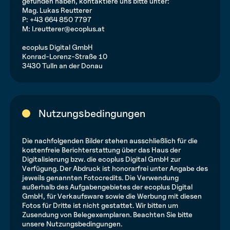
gefunden haben, kontaktiere uns bitte unter:
Mag. Lukas Reutterer
P:
+43
664 850 7797
M:
l.reutterer@ecoplus.at
ecoplus Digital GmbH
Konrad-Lorenz-Straße 10
3430 Tulln an der Donau
Nutzungsbedingungen
Die nachfolgenden Bilder stehen ausschließlich für die
kostenfreie Berichterstattung über das Haus der
Digitalisierung bzw. die ecoplus Digital GmbH zur
Verfügung. Der Abdruck ist honorarfrei unter Angabe des
jeweils genannten Fotocredits. Die Verwendung
außerhalb des Aufgabengebietes der ecoplus Digital
GmbH, für Verkaufsware sowie die Werbung mit diesen
Fotos für Dritte ist nicht gestattet. Wir bitten um
Zusendung von Belegexemplaren. Beachten Sie bitte
unsere Nutzungsbedingungen.